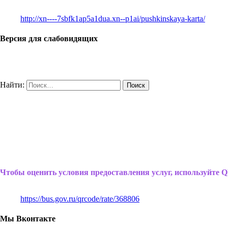
http://xn----7sbfk1ap5a1dua.xn--p1ai/pushkinskaya-karta/
Версия для слабовидящих
Найти:
Чтобы оценить условия предоставления услуг, используйте Q
https://bus.gov.ru/qrcode/rate/368806
Мы Вконтакте