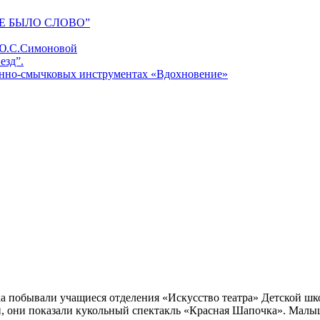
Е БЫЛО СЛОВО”
 Ю.С.Симоновой
езд”.
унно-смычковых инструментах «Вдохновение»
ка побывали учащиеся отделения «Искусство театра» Детской ш
, они показали кукольный спектакль «Красная Шапочка». Малыш