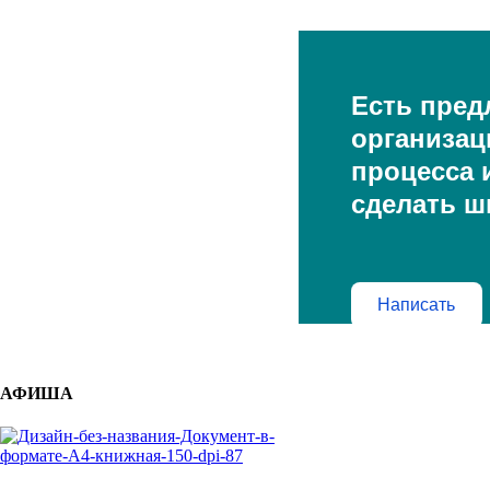
Есть пред
организац
процесса и
сделать ш
Написать
АФИША