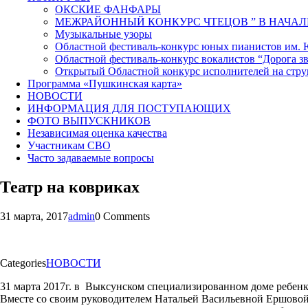
ОКСКИЕ ФАНФАРЫ
МЕЖРАЙОННЫЙ КОНКУРС ЧТЕЦОВ ” В НАЧАЛ
Музыкальные узоры
Областной фестиваль-конкурс юных пианистов им.
Областной фестиваль-конкурс вокалистов “Дорога зв
Открытый Областной конкурс исполнителей на стр
Программа «Пушкинская карта»
НОВОСТИ
ИНФОРМАЦИЯ ДЛЯ ПОСТУПАЮЩИХ
ФОТО ВЫПУСКНИКОВ
Независимая оценка качества
Участникам СВО
Часто задаваемые вопросы
Театр на ковриках
31 марта, 2017
admin
0 Comments
Categories
НОВОСТИ
31 марта 2017г. в Выксунском специализированном доме ребен
Вместе со своим руководителем Натальей Васильевной Ершовой