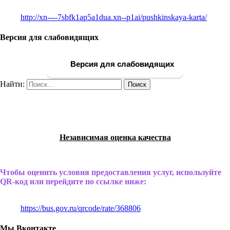
http://xn----7sbfk1ap5a1dua.xn--p1ai/pushkinskaya-karta/
Версия для слабовидящих
Версия для слабовидящих
Найти:
Независимая оценка качества
Чтобы оценить условия предоставления услуг, используйте
QR-код или перейдите по ссылке ниже:
https://bus.gov.ru/qrcode/rate/368806
Мы Вконтакте