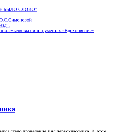
Е БЫЛО СЛОВО”
 Ю.С.Симоновой
езд”.
унно-смычковых инструментах «Вдохновение»
сника
ыкса стало проведение Дня первоклассника. В этом…