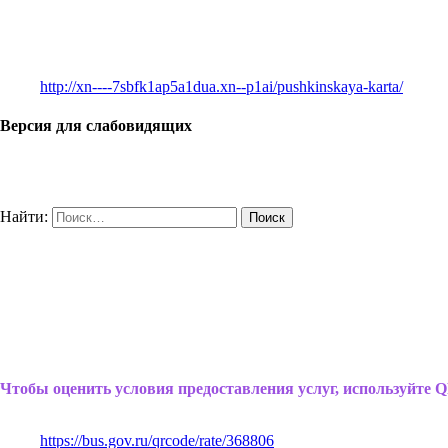
http://xn----7sbfk1ap5a1dua.xn--p1ai/pushkinskaya-karta/
Версия для слабовидящих
Найти:
Чтобы оценить условия предоставления услуг, используйте Q
https://bus.gov.ru/qrcode/rate/368806