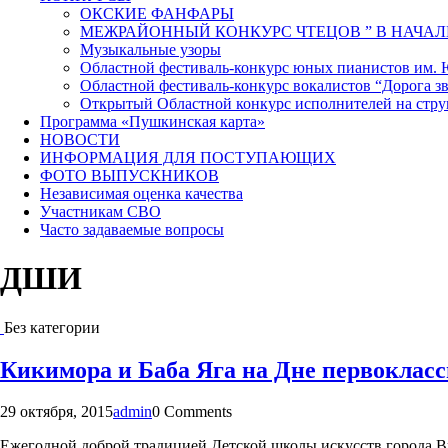
ОКСКИЕ ФАНФАРЫ
МЕЖРАЙОННЫЙ КОНКУРС ЧТЕЦОВ ” В НАЧАЛ
Музыкальные узоры
Областной фестиваль-конкурс юных пианистов им.
Областной фестиваль-конкурс вокалистов “Дорога зв
Открытый Областной конкурс исполнителей на стр
Программа «Пушкинская карта»
НОВОСТИ
ИНФОРМАЦИЯ ДЛЯ ПОСТУПАЮЩИХ
ФОТО ВЫПУСКНИКОВ
Независимая оценка качества
Участникам СВО
Часто задаваемые вопросы
ДШИ
Без категории
Кикимора и Баба Яга на Дне первоклас
29 октября, 2015
admin
0 Comments
Ежегодной доброй традицией Детской школы искусств города В