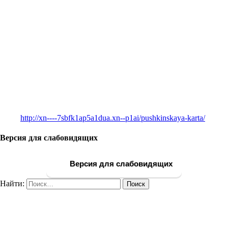
http://xn----7sbfk1ap5a1dua.xn--p1ai/pushkinskaya-karta/
Версия для слабовидящих
Версия для слабовидящих
Найти: