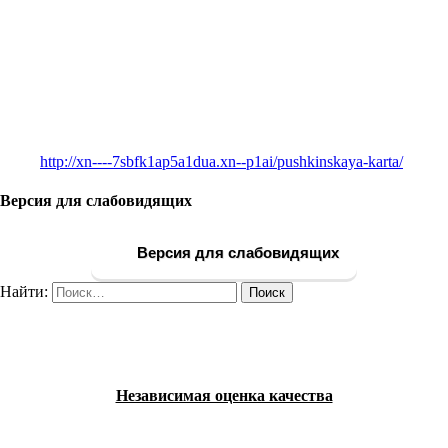
http://xn----7sbfk1ap5a1dua.xn--p1ai/pushkinskaya-karta/
Версия для слабовидящих
Версия для слабовидящих
Найти:
Независимая оценка качества