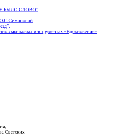
Е БЫЛО СЛОВО”
 Ю.С.Симоновой
езд”.
унно-смычковых инструментах «Вдохновение»
ия,
на Светских