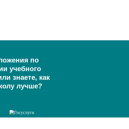
ложения по
ии учебного
ли знаете, как
колу лучше?