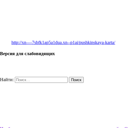
http://xn----7sbfk1ap5a1dua.xn--p1ai/pushkinskaya-karta/
Версия для слабовидящих
Найти: