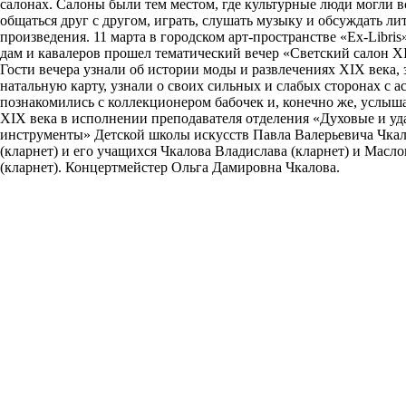
салонах. Салоны были тем местом, где культурные люди могли в
общаться друг с другом, играть, слушать музыку и обсуждать л
произведения. 11 марта в городском арт-пространстве «Ex-Libris»
дам и кавалеров прошел тематический вечер «Светский салон X
Гости вечера узнали об истории моды и развлечениях XIX века, 
натальную карту, узнали о своих сильных и слабых сторонах с а
познакомились с коллекционером бабочек и, конечно же, услыш
XIX века в исполнении преподавателя отделения «Духовые и у
инструменты» Детской школы искусств Павла Валерьевича Чка
(кларнет) и его учащихся Чкалова Владислава (кларнет) и Мас
(кларнет). Концертмейстер Ольга Дамировна Чкалова.