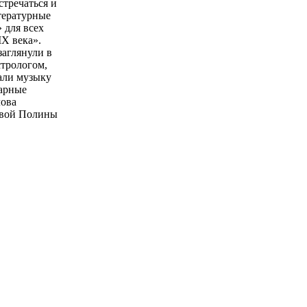
стречаться и
итературные
 для всех
IX века».
заглянули в
стрологом,
али музыку
дарные
лова
ловой Полины