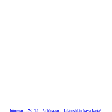
http://xn----7sbfk1ap5a1dua.xn--p1ai/pushkinskaya-karta/