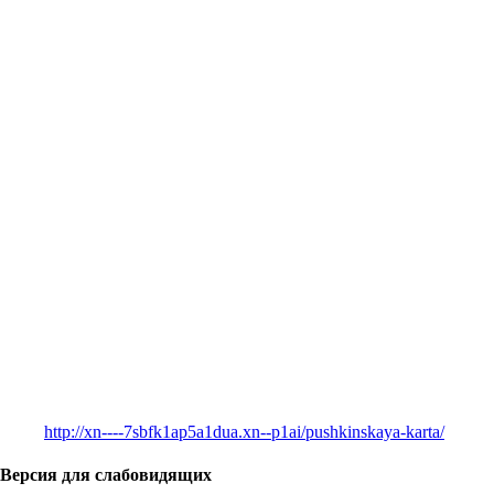
http://xn----7sbfk1ap5a1dua.xn--p1ai/pushkinskaya-karta/
Версия для слабовидящих