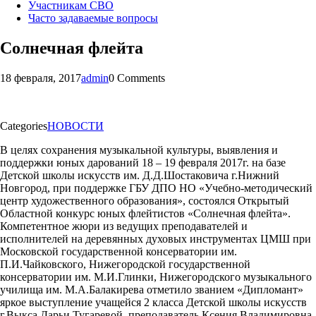
Участникам СВО
Часто задаваемые вопросы
Солнечная флейта
18 февраля, 2017
admin
0 Comments
Categories
НОВОСТИ
В целях сохранения музыкальной культуры, выявления и
поддержки юных дарований 18 – 19 февраля 2017г. на базе
Детской школы искусств им. Д.Д.Шостаковича г.Нижний
Новгород, при поддержке ГБУ ДПО НО «Учебно-методиче
ский
центр художественного образования», состоялся Открытый
Областной конкурс юных флейтистов «Солнечная флейта».
Компетентное жюри из ведущих преподавателей и
исполнителей на деревянных духовых инструментах ЦМШ при
Московской государственной консерватории им.
П.И.Чайковского, Нижегородской государственной
консерватории им. М.И.Глинки, Нижегородского музыкального
училища им. М.А.Балакирева отметило званием «Дипломант»
яркое выступление учащейся 2 класса Детской школы искусств
г.Выкса Дарьи Тугаревой, преподаватель Ксения Владимировна