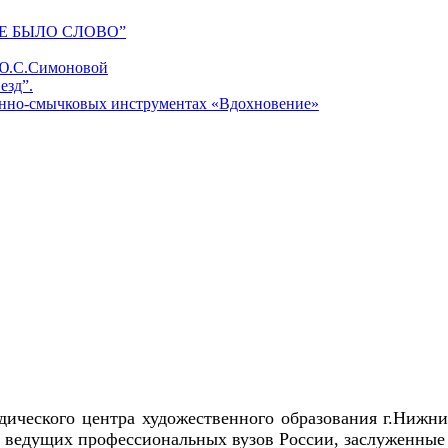
Е БЫЛО СЛОВО”
 Ю.С.Симоновой
езд”.
унно-смычковых инструментах «Вдохновение»
одического центра художественного образования г.Нижн
а ведущих профессиональных вузов России, заслуженные 