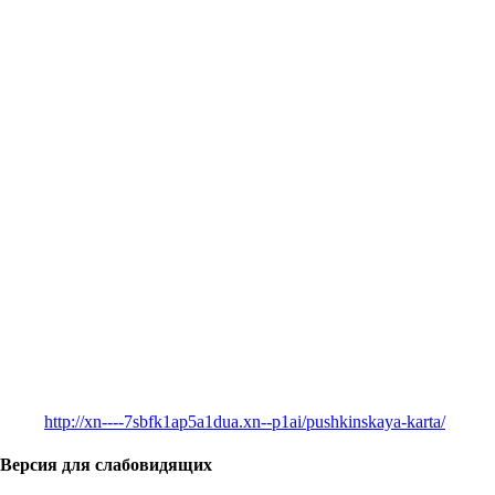
http://xn----7sbfk1ap5a1dua.xn--p1ai/pushkinskaya-karta/
Версия для слабовидящих