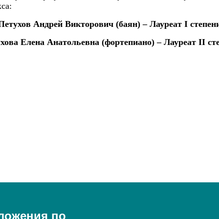
са:
Петухов Андрей Викторович (баян) – Лауреат
I
степен
хова Елена Анатольевна (фортепиано) – Лауреат
II
ст
ложения по