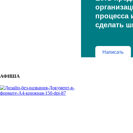
организац
процесса и
сделать ш
Написать
АФИША