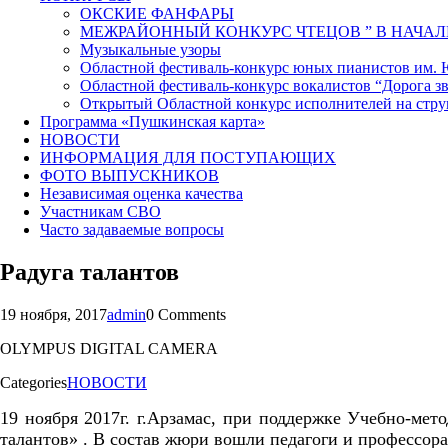
ОКСКИЕ ФАНФАРЫ
МЕЖРАЙОННЫЙ КОНКУРС ЧТЕЦОВ ” В НАЧАЛ
Музыкальные узоры
Областной фестиваль-конкурс юных пианистов им.
Областной фестиваль-конкурс вокалистов “Дорога зв
Открытый Областной конкурс исполнителей на стр
Программа «Пушкинская карта»
НОВОСТИ
ИНФОРМАЦИЯ ДЛЯ ПОСТУПАЮЩИХ
ФОТО ВЫПУСКНИКОВ
Независимая оценка качества
Участникам СВО
Часто задаваемые вопросы
Радуга талантов
19 ноября, 2017
admin
0 Comments
OLYMPUS DIGITAL CAMERA
Categories
НОВОСТИ
19 ноября 2017г. г.Арзамас, при поддержке Учебно-мет
талантов» . В состав жюри вошли педагоги и профессор