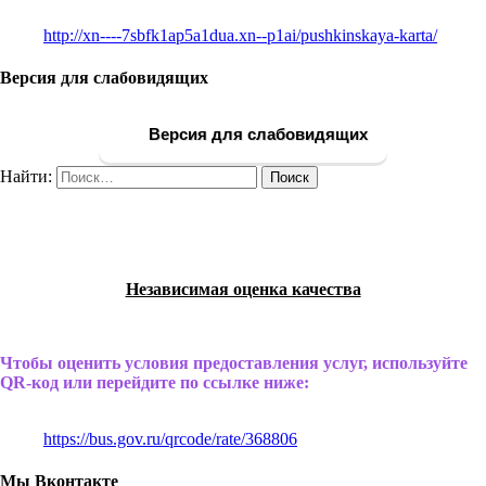
http://xn----7sbfk1ap5a1dua.xn--p1ai/pushkinskaya-karta/
Версия для слабовидящих
Версия для слабовидящих
Найти:
Независимая оценка качества
Чтобы оценить условия предоставления услуг, используйте
QR-код или перейдите по ссылке ниже:
https://bus.gov.ru/qrcode/rate/368806
Мы Вконтакте