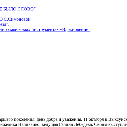
Е БЫЛО СЛОВО”
 Ю.С.Симоновой
езд”.
унно-смычковых инструментах «Вдохновение»
аршего поколения, день добра и уважения. 11 октября в Выксунс
Анжелика Наливайко, ведущая Галина Лебедева. Своим выступл