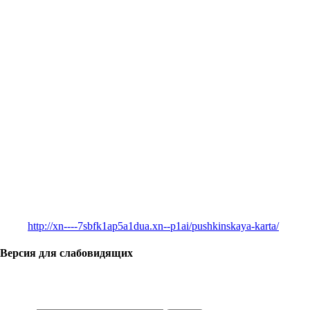
http://xn----7sbfk1ap5a1dua.xn--p1ai/pushkinskaya-karta/
Версия для слабовидящих