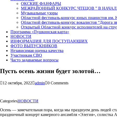
ОКСКИЕ ФАНФАРЫ
МЕЖРАЙОННЫЙ КОНКУРС ЧТЕЦОВ ” В НАЧАЛ
Музыкальные узоры
Областной фестиваль-конкурс юных пианистов им.
Областной фестиваль-конкурс вокалистов “Дорога зв
Открытый Областной конкурс исполнителей на стр
Программа «Пушкинская карта»
НОВОСТИ
ИНФОРМАЦИЯ ДЛЯ ПОСТУПАЮЩИХ
ФОТО ВЫПУСКНИКОВ
Независимая оценка качества
Участникам СВО
Часто задаваемые вопросы
Пусть осень жизни будет золотой…
12 октября, 2022
admin
0 Comments
Categories
НОВОСТИ
Осень — замечательная пора, когда мы празднуем день людей ст
праздничный концерт камерного ансамбля «Элегия», солистка 