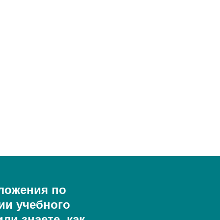
ложения по
ии учебного
ли знаете, как