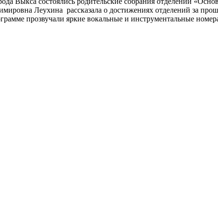
орода Выкса состоялись родительские собрания отделений «Осн
мировна Леухина рассказала о достижениях отделений за прош
ограмме прозвучали яркие вокальные и инструментальные номе