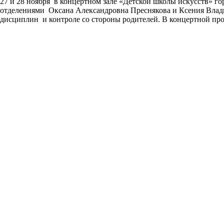
27 и 28 ноября в концертном зале «Детской школы искусств» г
отделениями Оксана Александровна Преснякова и Ксения Влади
дисциплин и контроле со стороны родителей. В концертной пр