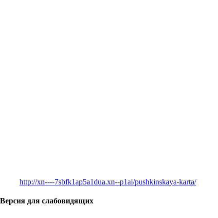
http://xn----7sbfk1ap5a1dua.xn--p1ai/pushkinskaya-karta/
Версия для слабовидящих