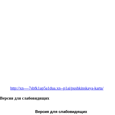
http://xn----7sbfk1ap5a1dua.xn--p1ai/pushkinskaya-karta/
Версия для слабовидящих
Версия для слабовидящих