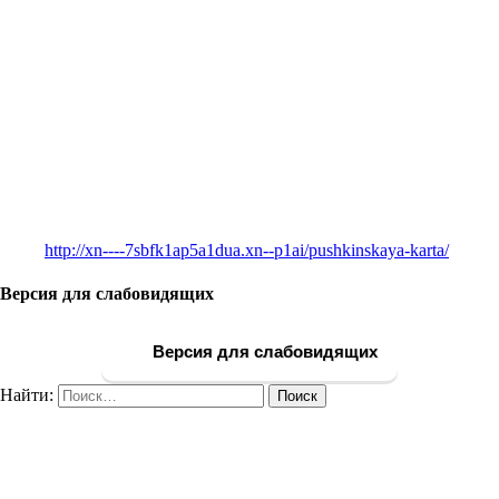
http://xn----7sbfk1ap5a1dua.xn--p1ai/pushkinskaya-karta/
Версия для слабовидящих
Версия для слабовидящих
Найти: