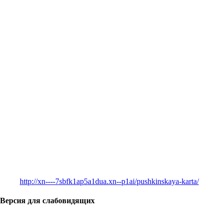
http://xn----7sbfk1ap5a1dua.xn--p1ai/pushkinskaya-karta/
Версия для слабовидящих