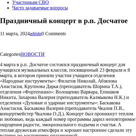
Участникам СВО
Часто задаваемые вопросы
Праздничный концерт в р.п. Досчатое
11 марта, 2024
admin
0 Comments
Categories
НОВОСТИ
4 марта в р.п. Досчатое состоялся праздничный концерт для
учащихся музыкальных классов, посвященный 23 февраля и 8
марта, в котором приняли участия учащиеся отделения
«Народные инструменты»: Филатов Николай, Абзялова
Анастасия, Крупнова Дарья (преподаватель Шорина Т.А.),
отделения «Фортепиано»: Волощенко Варвара, Епишков
Никита, Захарова Валерия (преподаватель Калмыкова Н.К.) и
отделения «Духовые и ударные инструменты»: Баскакова
Анастасия, Баскакова Валерия (преподаватель Чкалов П.В.,
концертмейстер Чкалова О.Д.). Концерт был проникнут теплом
и любовью, ведь каждый номер программы дарил неповторимое
ощущения радости, эмоционального подъема и счастья. А
теплая дружеская атмосфера и хорошее настроение сделали эту
встречу по-настоящему праздничной.