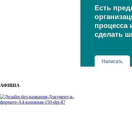
Есть пред
организац
процесса и
сделать ш
Написать
АФИША