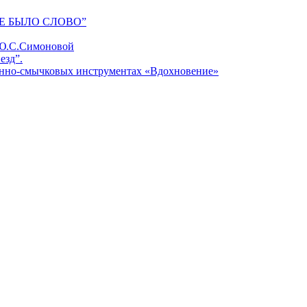
Е БЫЛО СЛОВО”
 Ю.С.Симоновой
езд”.
унно-смычковых инструментах «Вдохновение»