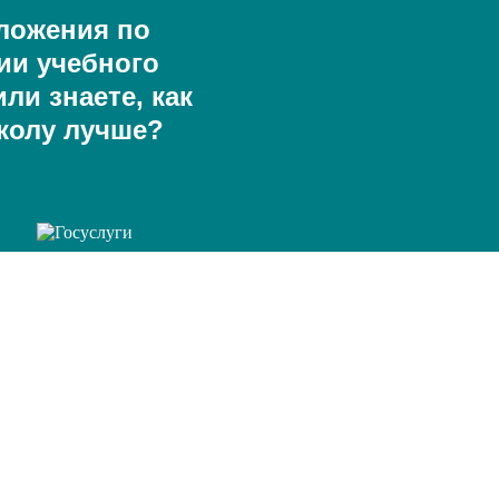
ложения по
ии учебного
ли знаете, как
колу лучше?