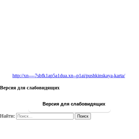
http://xn----7sbfk1ap5a1dua.xn--p1ai/pushkinskaya-karta/
Версия для слабовидящих
Версия для слабовидящих
Найти: