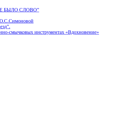
Е БЫЛО СЛОВО”
 Ю.С.Симоновой
езд”.
унно-смычковых инструментах «Вдохновение»