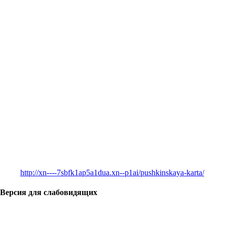
http://xn----7sbfk1ap5a1dua.xn--p1ai/pushkinskaya-karta/
Версия для слабовидящих