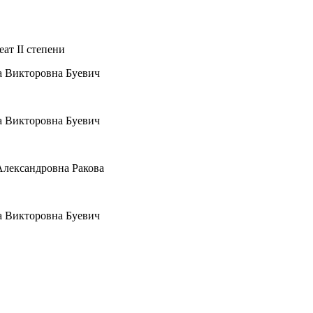
ат II степени
са Викторовна Буевич
са Викторовна Буевич
Александровна Ракова
а Викторовна Буевич