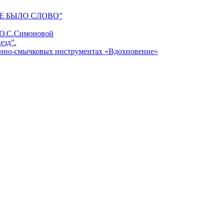
Е БЫЛО СЛОВО”
 Ю.С.Симоновой
езд”.
унно-смычковых инструментах «Вдохновение»