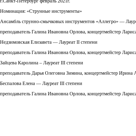
г.Санкт-Петербург февраль 2021г.
Номинация: «Струнные инструменты»
Ансамбль струнно-смычковых инструментов «Аллегро» — Лауре
преподаватель Галина Ивановна Орлова, концертмейстер Лари
Недзимовская Елизавета — Лауреат II степени
преподаватель Галина Ивановна Орлова, концертмейстер Лари
Зайцева Каролина – Лауреат III степени
преподаватель Дарья Олеговна Зимина, концертмейстер Ирина 
Беспалова Елена — Лауреат III степени
преподаватель Галина Ивановна Орлова, концертмейстер Ларис