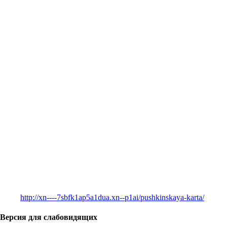
http://xn----7sbfk1ap5a1dua.xn--p1ai/pushkinskaya-karta/
Версия для слабовидящих