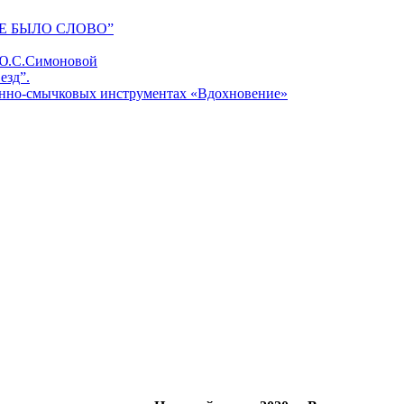
Е БЫЛО СЛОВО”
 Ю.С.Симоновой
езд”.
унно-смычковых инструментах «Вдохновение»