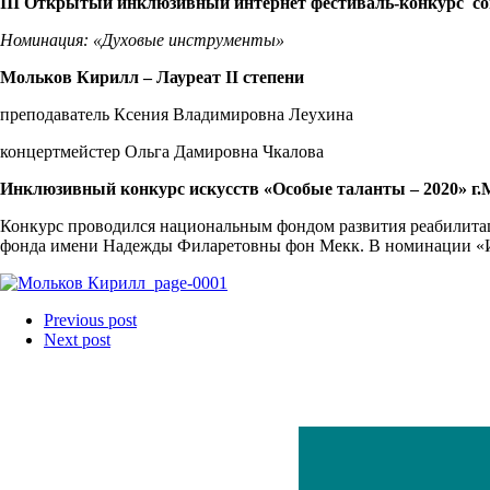
III
Открытый инклюзивный интернет фестиваль-конкурс совм
Номинация: «Духовые инструменты»
Мольков Кирилл – Лауреат
II
степени
преподаватель Ксения Владимировна Леухина
концертмейстер Ольга Дамировна Чкалова
Инклюзивный конкурс искусств «Особые таланты – 2020» г.
Конкурс проводился национальным фондом развития реабилитац
фонда имени Надежды Филаретовны фон Мекк. В номинации 
Previous post
Next post