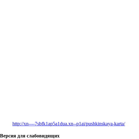
http://xn----7sbfk1ap5a1dua.xn--p1ai/pushkinskaya-karta/
Версия для слабовидящих