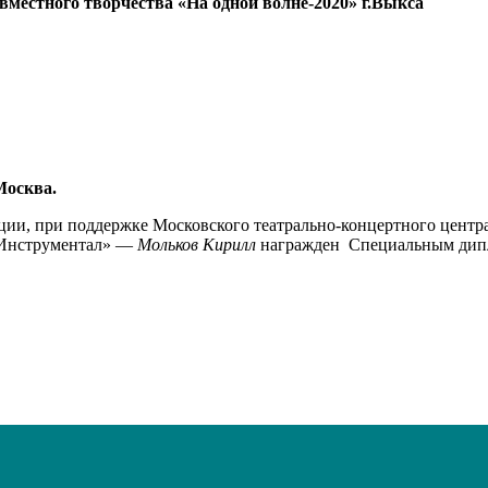
естного творчества «На одной волне-2020» г.Выкса
Москва.
ии, при поддержке Московского театрально-концертного центр
«Инструментал» —
Мольков Кирилл
награжден Специальным дип