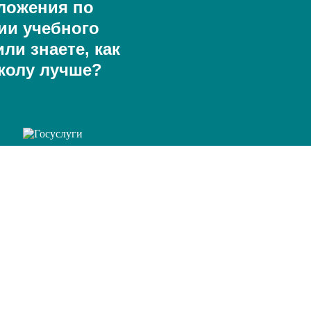
ложения по
ии учебного
ли знаете, как
колу лучше?