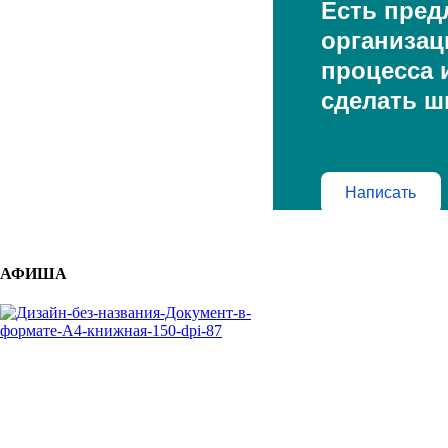
Есть пред
организац
процесса и
сделать ш
Написать
АФИША