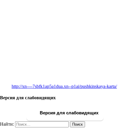
http://xn----7sbfk1ap5a1dua.xn--p1ai/pushkinskaya-karta/
Версия для слабовидящих
Версия для слабовидящих
Найти: