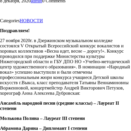
8 декабря, 2020
admin
0 Comments
Categories
НОВОСТИ
Поздравляем!
27 ноября 2020г. в Дзержинском музыкальном колледже
состоялся V Открытый Всероссийский конкурс вокалистов и
хоровых коллективов «Весна идет, весне – дорогу!». Конкурс
проводился при поддержке Министерства культуры
Нижегородской области и ГБУ ДПО НО «Учебно-методический
центр художественного образования». В номинации «Народный
вокал» успешно выступили и были отмечены
профессиональным жюри конкурса учащиеся Детской школы
искусств г.Выкса, класс преподавателя Татьяны Вениаминовны
Воржеиновой, концертмейстер Андрей Викторович Петухов,
хореограф Анна Алексеева Дубровская:
Ансамбль народной песни (средние классы) – Лауреат
II
степени
Молькова Полина – Лауреат
III
степени
Абрамова Дарина – Дипломант
I
степени