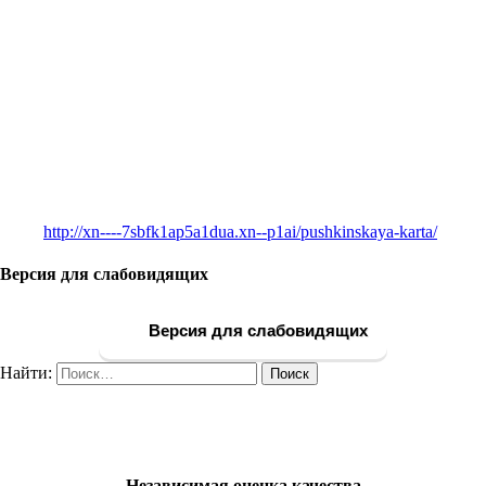
http://xn----7sbfk1ap5a1dua.xn--p1ai/pushkinskaya-karta/
Версия для слабовидящих
Версия для слабовидящих
Найти:
Независимая оценка качества