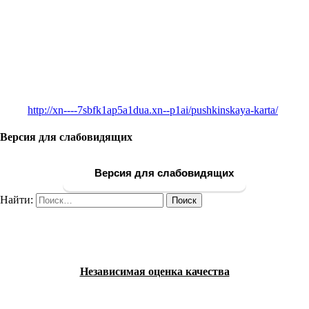
http://xn----7sbfk1ap5a1dua.xn--p1ai/pushkinskaya-karta/
Версия для слабовидящих
Версия для слабовидящих
Найти:
Независимая оценка качества