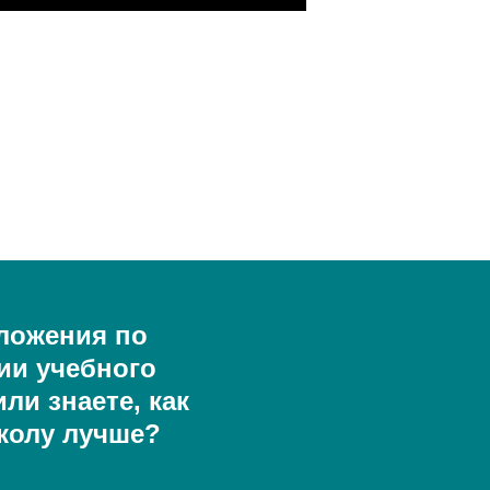
ложения по
ии учебного
ли знаете, как
колу лучше?