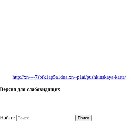
http://xn----7sbfk1ap5a1dua.xn--p1ai/pushkinskaya-karta/
Версия для слабовидящих
Найти: