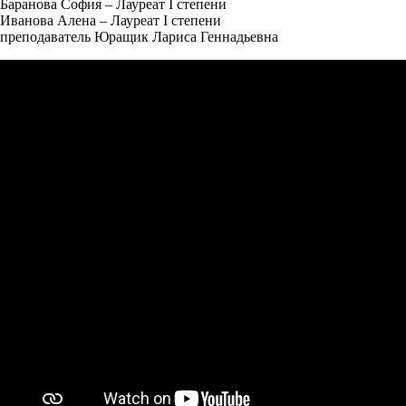
Баранова София – Лауреат I степени
Иванова Алена – Лауреат I степени
преподаватель Юращик Лариса Геннадьевна