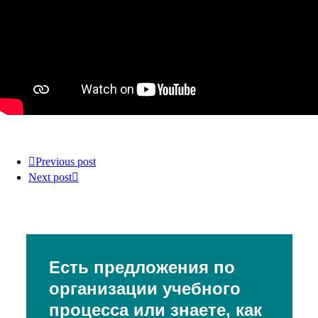
Previous post
Next post
Есть предложения по
организации учебного
процесса или знаете, как