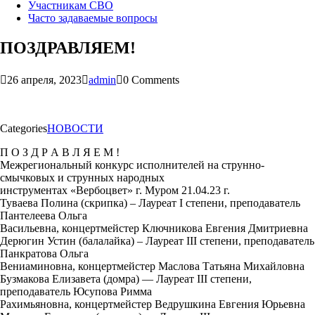
Участникам СВО
Часто задаваемые вопросы
ПОЗДРАВЛЯЕМ!
26 апреля, 2023
admin
0 Comments
Categories
НОВОСТИ
П О З Д Р А В Л Я Е М !
Межрегиональный конкурс исполнителей на струнно-
смычковых и струнных народных
инструментах «Вербоцвет» г. Муром 21.04.23 г.
Туваева Полина (скрипка) – Лауреат I степени, преподаватель
Пантелеева Ольга
Васильевна, концертмейстер Ключникова Евгения Дмитриевна
Дерюгин Устин (балалайка) – Лауреат III степени, преподаватель
Панкратова Ольга
Вениаминовна, концертмейстер Маслова Татьяна Михайловна
Бузмакова Елизавета (домра) — Лауреат III степени,
преподаватель Юсупова Римма
Рахимьяновна, концертмейстер Ведрушкина Евгения Юрьевна