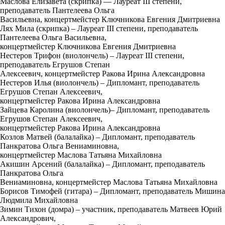
Маслова Елизавета (скрипка) — Лауреат III степени,
преподаватель Пантелеева Ольга
Васильевна, концертмейстер Ключникова Евгения Дмитриевна
Лях Мила (скрипка) – Лауреат III степени, преподаватель
Пантелеева Ольга Васильевна,
концертмейстер Ключникова Евгения Дмитриевна
Нестеров Трифон (виолончель) – Лауреат III степени,
преподаватель Егрушов Степан
Алексеевич, концертмейстер Ракова Ирина Александровна
Нестеров Илья (виолончель) – Дипломант, преподаватель
Егрушов Степан Алексеевич,
концертмейстер Ракова Ирина Александровна
Зайцева Каролина (виолончель)– Дипломант, преподаватель
Егрушов Степан Алексеевич,
концертмейстер Ракова Ирина Александровна
Козлов Матвей (балалайка) – Дипломант, преподаватель
Панкратова Ольга Вениаминовна,
концертмейстер Маслова Татьяна Михайловна
Акишин Арсений (балалайка) – Дипломант, преподаватель
Панкратова Ольга
Вениаминовна, концертмейстер Маслова Татьяна Михайловна
Борисов Тимофей (гитара) – Дипломант, преподаватель Мишина
Людмила Михайловна
Зимин Тихон (домра) – участник, преподаватель Матвеев Юрий
Александрович,