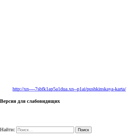
http://xn----7sbfk1ap5a1dua.xn--p1ai/pushkinskaya-karta/
Версия для слабовидящих
Найти: