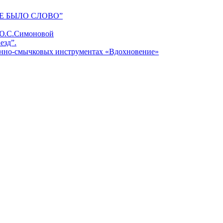
Е БЫЛО СЛОВО”
 Ю.С.Симоновой
езд”.
унно-смычковых инструментах «Вдохновение»