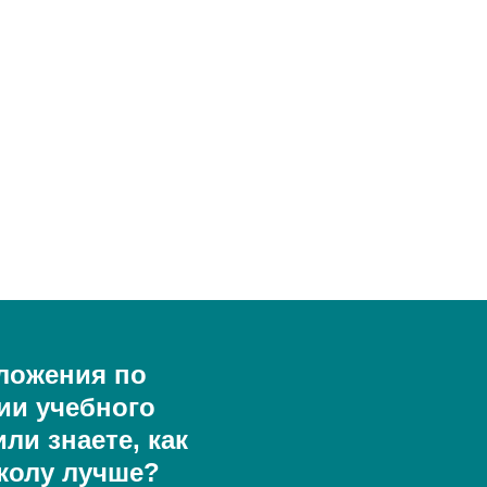
ложения по
ии учебного
ли знаете, как
колу лучше?