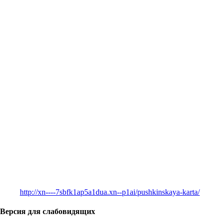
http://xn----7sbfk1ap5a1dua.xn--p1ai/pushkinskaya-karta/
Версия для слабовидящих