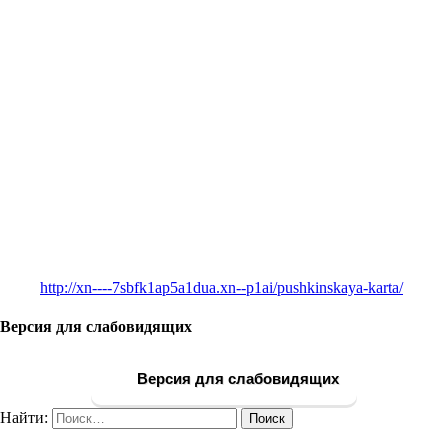
http://xn----7sbfk1ap5a1dua.xn--p1ai/pushkinskaya-karta/
Версия для слабовидящих
Версия для слабовидящих
Найти: