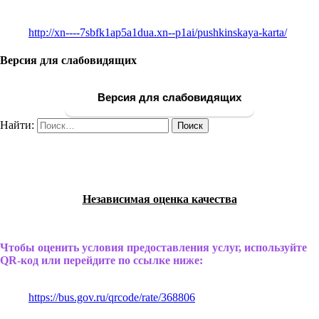
http://xn----7sbfk1ap5a1dua.xn--p1ai/pushkinskaya-karta/
Версия для слабовидящих
Версия для слабовидящих
Найти:
Независимая оценка качества
Чтобы оценить условия предоставления услуг, используйте
QR-код или перейдите по ссылке ниже:
https://bus.gov.ru/qrcode/rate/368806