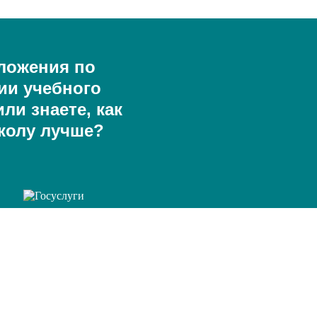
ложения по
ии учебного
ли знаете, как
колу лучше?