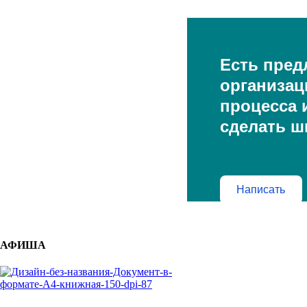
Есть пред
организац
процесса и
сделать ш
Написать
АФИША