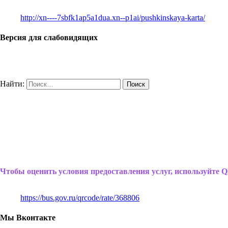
http://xn----7sbfk1ap5a1dua.xn--p1ai/pushkinskaya-karta/
Версия для слабовидящих
Найти:
Чтобы оценить условия предоставления услуг, используйте Q
https://bus.gov.ru/qrcode/rate/368806
Мы Вконтакте