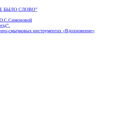
Е БЫЛО СЛОВО”
 Ю.С.Симоновой
езд”.
унно-смычковых инструментах «Вдохновение»