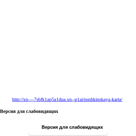
http://xn----7sbfk1ap5a1dua.xn--p1ai/pushkinskaya-karta/
Версия для слабовидящих
Версия для слабовидящих