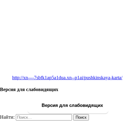
http://xn----7sbfk1ap5a1dua.xn--p1ai/pushkinskaya-karta/
Версия для слабовидящих
Версия для слабовидящих
Найти: