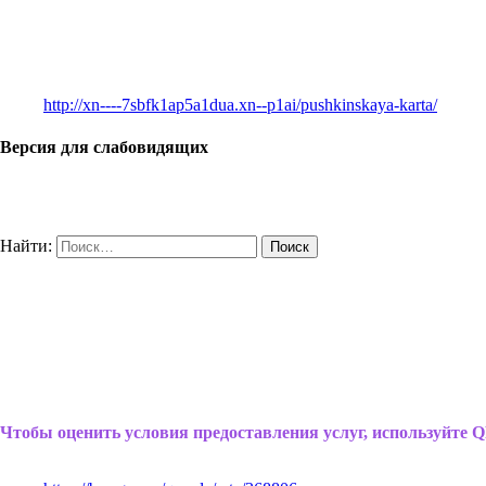
http://xn----7sbfk1ap5a1dua.xn--p1ai/pushkinskaya-karta/
Версия для слабовидящих
Найти:
Чтобы оценить условия предоставления услуг, используйте Q