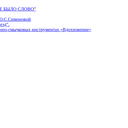
Е БЫЛО СЛОВО”
 Ю.С.Симоновой
езд”.
унно-смычковых инструментах «Вдохновение»