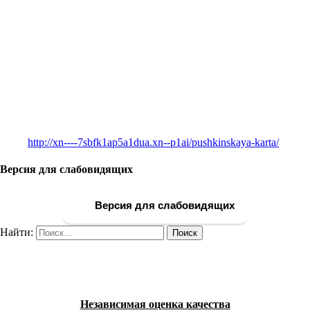
http://xn----7sbfk1ap5a1dua.xn--p1ai/pushkinskaya-karta/
Версия для слабовидящих
Версия для слабовидящих
Найти:
Независимая оценка качества