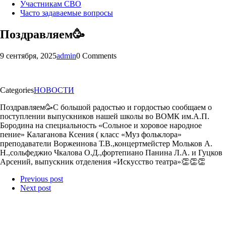
Участникам СВО
Часто задаваемые вопросы
Поздравляем🥳
9 сентября, 2025
admin
0 Comments
Categories
НОВОСТИ
Поздравляем🥳С большой радостью и гордостью сообщаем о
поступлении выпускников нашей школы во ВОМК им.А.П.
Бородина на специальность «Сольное и хоровое народное
пение» Калаганова Ксения ( класс «Муз фольклора»
преподаватели Воржеинова Т.В.,концертмейстер Мольков А.
Н.,сольфеджио Чкалова О.Д.,фортепиано Панина Л.А. и Гуцков
Арсений, выпускник отделения «Искусство театра»👏👏👏
Previous post
Next post