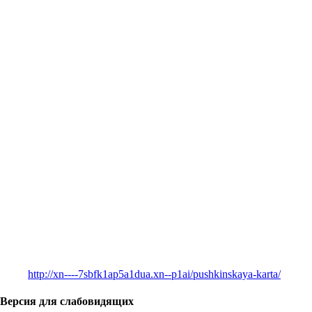
http://xn----7sbfk1ap5a1dua.xn--p1ai/pushkinskaya-karta/
Версия для слабовидящих