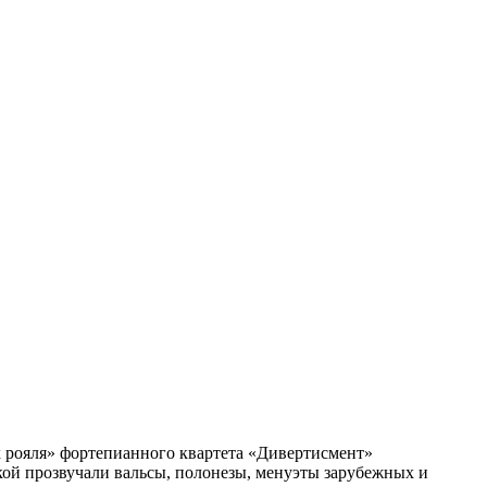
х рояля» фортепианного квартета «Дивертисмент»
кой прозвучали вальсы, полонезы, менуэты зарубежных и