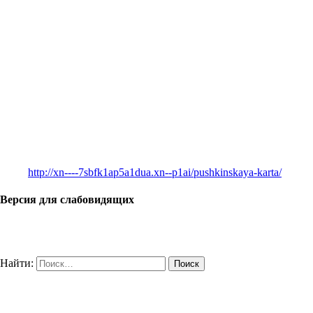
http://xn----7sbfk1ap5a1dua.xn--p1ai/pushkinskaya-karta/
Версия для слабовидящих
Найти: