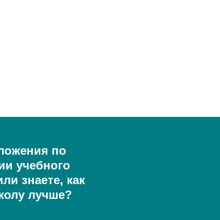
ложения по
ии учебного
ли знаете, как
колу лучше?