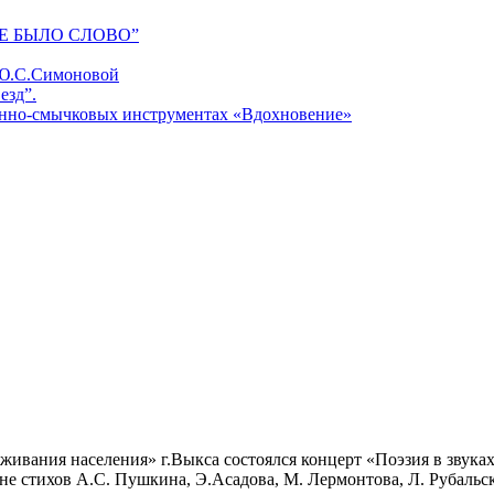
Е БЫЛО СЛОВО”
 Ю.С.Симоновой
езд”.
унно-смычковых инструментах «Вдохновение»
живания населения» г.Выкса состоялся концерт «Поэзия в звука
не стихов А.С. Пушкина, Э.Асадова, М. Лермонтова, Л. Рубальс