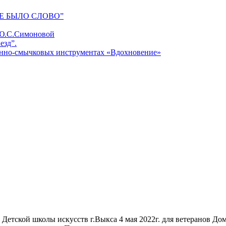
Е БЫЛО СЛОВО”
 Ю.С.Симоновой
езд”.
унно-смычковых инструментах «Вдохновение»
Детской школы искусств г.Выкса 4 мая 2022г. для ветеранов 