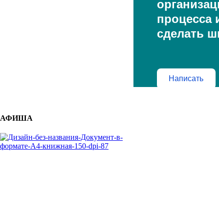
организац
процесса и
сделать ш
Написать
АФИША