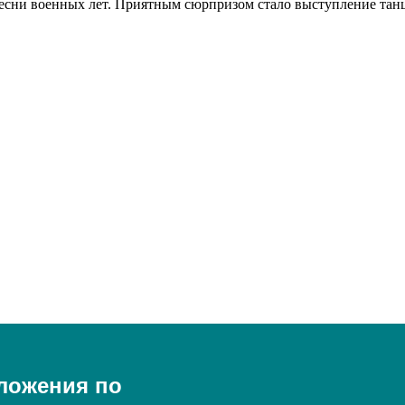
есни военных лет. Приятным сюрпризом стало выступление танц
ложения по