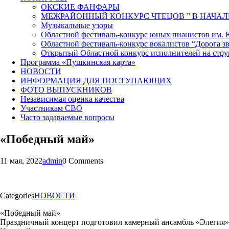
ОКСКИЕ ФАНФАРЫ
МЕЖРАЙОННЫЙ КОНКУРС ЧТЕЦОВ ” В НАЧАЛ
Музыкальные узоры
Областной фестиваль-конкурс юных пианистов им.
Областной фестиваль-конкурс вокалистов “Дорога зв
Открытый Областной конкурс исполнителей на стр
Программа «Пушкинская карта»
НОВОСТИ
ИНФОРМАЦИЯ ДЛЯ ПОСТУПАЮЩИХ
ФОТО ВЫПУСКНИКОВ
Независимая оценка качества
Участникам СВО
Часто задаваемые вопросы
«Победный май»
11 мая, 2022
admin
0 Comments
Categories
НОВОСТИ
«Победный май»
Праздничный концерт подготовил камерный ансамбль «Элегия» 