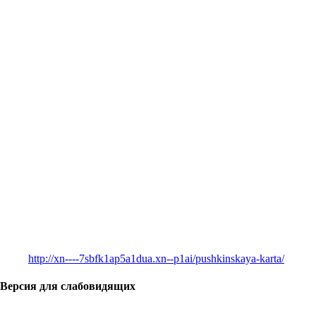
http://xn----7sbfk1ap5a1dua.xn--p1ai/pushkinskaya-karta/
Версия для слабовидящих