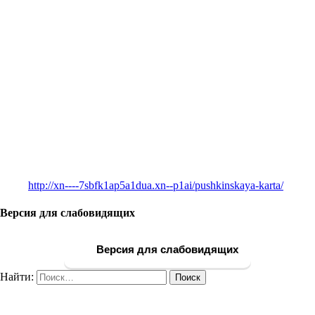
http://xn----7sbfk1ap5a1dua.xn--p1ai/pushkinskaya-karta/
Версия для слабовидящих
Версия для слабовидящих
Найти: