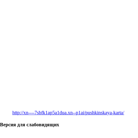
http://xn----7sbfk1ap5a1dua.xn--p1ai/pushkinskaya-karta/
Версия для слабовидящих