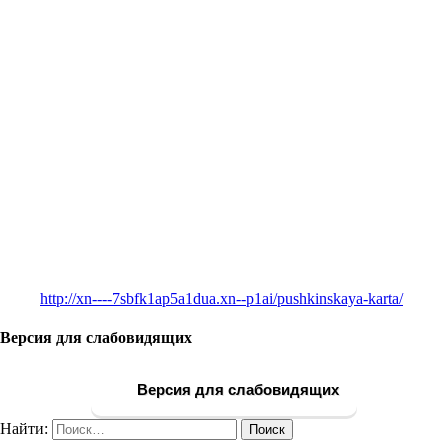
http://xn----7sbfk1ap5a1dua.xn--p1ai/pushkinskaya-karta/
Версия для слабовидящих
Версия для слабовидящих
Найти: