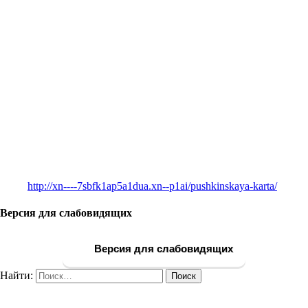
http://xn----7sbfk1ap5a1dua.xn--p1ai/pushkinskaya-karta/
Версия для слабовидящих
Версия для слабовидящих
Найти: