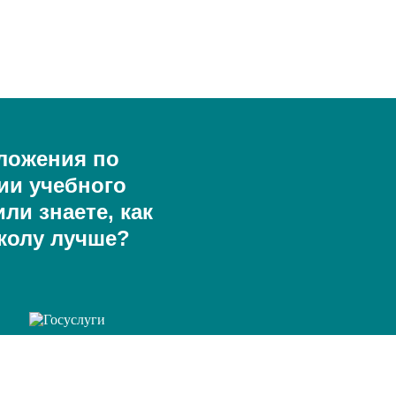
ложения по
ии учебного
ли знаете, как
колу лучше?