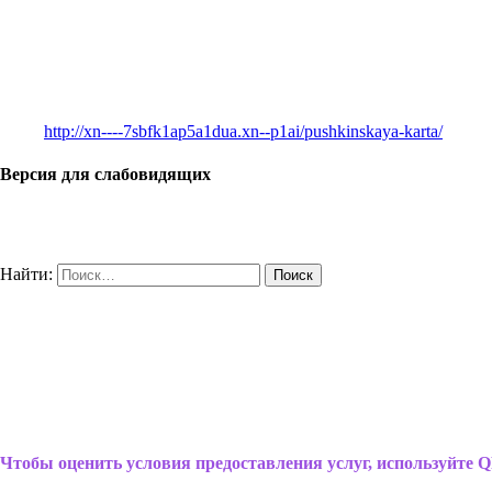
http://xn----7sbfk1ap5a1dua.xn--p1ai/pushkinskaya-karta/
Версия для слабовидящих
Найти:
Чтобы оценить условия предоставления услуг, используйте Q