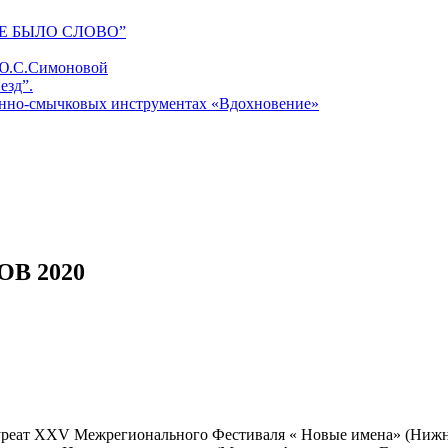
Е БЫЛО СЛОВО”
 Ю.С.Симоновой
езд”.
унно-смычковых инструментах «Вдохновение»
В 2020
уреат XXV Межрегионального Фестиваля « Новые имена» (Нижни