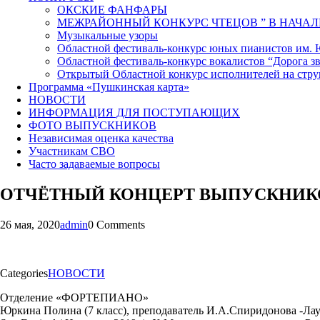
ОКСКИЕ ФАНФАРЫ
МЕЖРАЙОННЫЙ КОНКУРС ЧТЕЦОВ ” В НАЧАЛ
Музыкальные узоры
Областной фестиваль-конкурс юных пианистов им.
Областной фестиваль-конкурс вокалистов “Дорога зв
Открытый Областной конкурс исполнителей на стр
Программа «Пушкинская карта»
НОВОСТИ
ИНФОРМАЦИЯ ДЛЯ ПОСТУПАЮЩИХ
ФОТО ВЫПУСКНИКОВ
Независимая оценка качества
Участникам СВО
Часто задаваемые вопросы
ОТЧЁТНЫЙ КОНЦЕРТ ВЫПУСКНИКО
26 мая, 2020
admin
0 Comments
Categories
НОВОСТИ
Отделение «ФОРТЕПИАНО»
Юркина Полина (7 класс), преподаватель И.А.Спиридонова -Ла