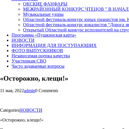
ОКСКИЕ ФАНФАРЫ
МЕЖРАЙОННЫЙ КОНКУРС ЧТЕЦОВ ” В НАЧАЛ
Музыкальные узоры
Областной фестиваль-конкурс юных пианистов им.
Областной фестиваль-конкурс вокалистов “Дорога зв
Открытый Областной конкурс исполнителей на стр
Программа «Пушкинская карта»
НОВОСТИ
ИНФОРМАЦИЯ ДЛЯ ПОСТУПАЮЩИХ
ФОТО ВЫПУСКНИКОВ
Независимая оценка качества
Участникам СВО
Часто задаваемые вопросы
«Осторожно, клещи!»
11 мая, 2022
admin
0 Comments
Categories
НОВОСТИ
«Осторожно, клещи!»