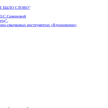
Е БЫЛО СЛОВО”
 Ю.С.Симоновой
езд”.
унно-смычковых инструментах «Вдохновение»