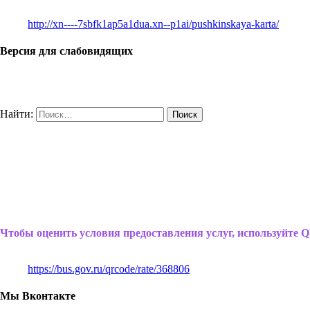
http://xn----7sbfk1ap5a1dua.xn--p1ai/pushkinskaya-karta/
Версия для слабовидящих
Найти:
Чтобы оценить условия предоставления услуг, используйте Q
https://bus.gov.ru/qrcode/rate/368806
Мы Вконтакте