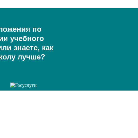
ложения по
ии учебного
ли знаете, как
колу лучше?