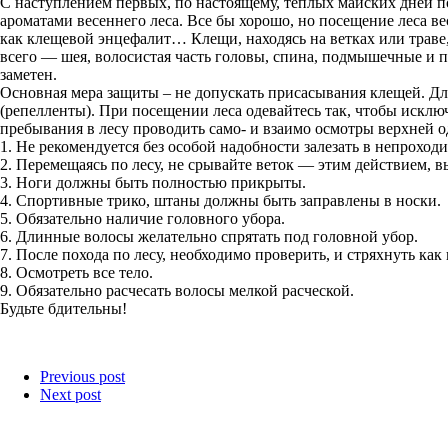
С наступлением первых, по настоящему, теплых майских дней 
ароматами весеннего леса. Все бы хорошо, но посещение леса в
как клещевой энцефалит… Клещи, находясь на ветках или траве
всего — шея, волосистая часть головы, спина, подмышечные и п
заметен.
Основная мера защиты – не допускать присасывания клещей. Д
(репелленты). При посещении леса одевайтесь так, чтобы исключ
пребывания в лесу проводить само- и взаимо осмотры верхней о
1. Не рекомендуется без особой надобности залезать в непроход
2. Перемещаясь по лесу, не срывайте веток — этим действием, в
3. Ноги должны быть полностью прикрыты.
4. Спортивные трико, штаны должны быть заправлены в носки.
5. Обязательно наличие головного убора.
6. Длинные волосы желательно спрятать под головной убор.
7. После похода по лесу, необходимо проверить, и стряхнуть как
8. Осмотреть все тело.
9. Обязательно расчесать волосы мелкой расческой.
Будьте бдительны!
Previous post
Next post