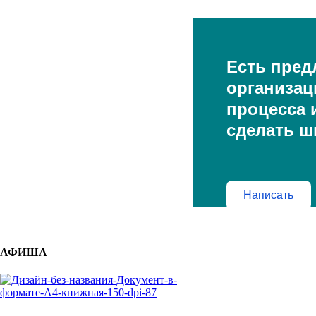
Есть пред
организац
процесса и
сделать ш
Написать
АФИША