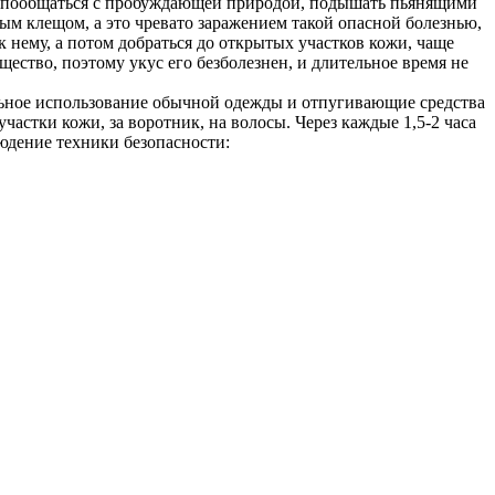
ие пообщаться с пробуждающей природой, подышать пьянящими
ым клещом, а это чревато заражением такой опасной болезнью,
 нему, а потом добраться до открытых участков кожи, чаще
ество, поэтому укус его безболезнен, и длительное время не
льное использование обычной одежды и отпугивающие средства
астки кожи, за воротник, на волосы. Через каждые 1,5-2 часа
юдение техники безопасности: