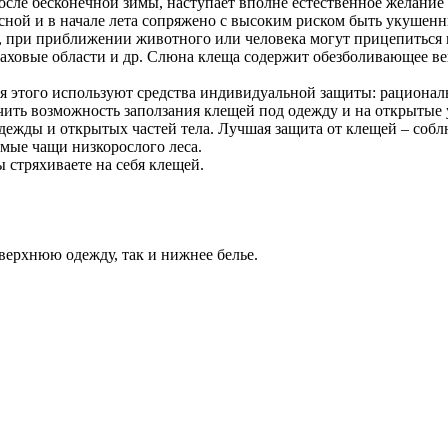
после бесконечной зимы, наступает вполне естественное желан
есной и в начале лета сопряжено с высоким риском быть укушенн
, при приближении животного или человека могут прицепиться к
аховые области и др. Слюна клеща содержит обезболивающее вещ
ля этого используют средства индивидуальной защиты: рациона
ить возможность заползания клещей под одежду и на открытые уч
дежды и открытых частей тела. Лучшая защита от клещей – собл
имые чащи низкорослого леса.
ы стряхиваете на себя клещей.
 верхнюю одежду, так и нижнее белье.