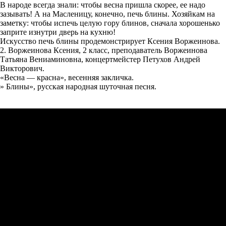
В народе всегда знали: чтобы весна пришла скорее, ее надо
зазывать! А на Масленицу, конечно, печь блины. Хозяйкам на
заметку: чтобы испечь целую гору блинов, сначала хорошенько
заприте изнутри дверь на кухню!
Искусство печь блины продемонстрирует Ксения Воржеинова.
2. Воржеинова Ксения, 2 класс, преподаватель Воржеинова
Татьяна Вениаминовна, концертмейстер Петухов Андрей
Викторович.
«Весна — красна», весенняя закличка.
» Блины», русская народная шуточная песня.