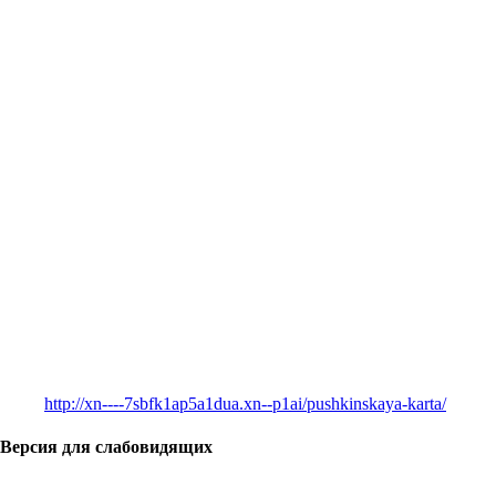
http://xn----7sbfk1ap5a1dua.xn--p1ai/pushkinskaya-karta/
Версия для слабовидящих