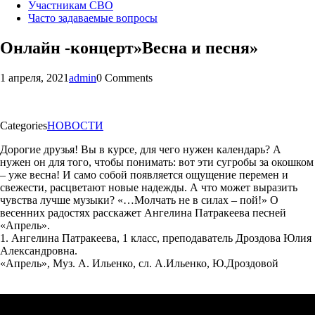
Участникам СВО
Часто задаваемые вопросы
Онлайн -концерт»Весна и песня»
1 апреля, 2021
admin
0 Comments
Categories
НОВОСТИ
Дорогие друзья! Вы в курсе, для чего нужен календарь? А
нужен он для того, чтобы понимать: вот эти сугробы за окошком
– уже весна! И само собой появляется ощущение перемен и
свежести, расцветают новые надежды. А что может выразить
чувства лучше музыки? «…Молчать не в силах – пой!» О
весенних радостях расскажет Ангелина Патракеева песней
«Апрель».
1. Ангелина Патракеева, 1 класс, преподаватель Дроздова Юлия
Александровна.
«Апрель», Муз. А. Ильенко, сл. А.Ильенко, Ю.Дроздовой