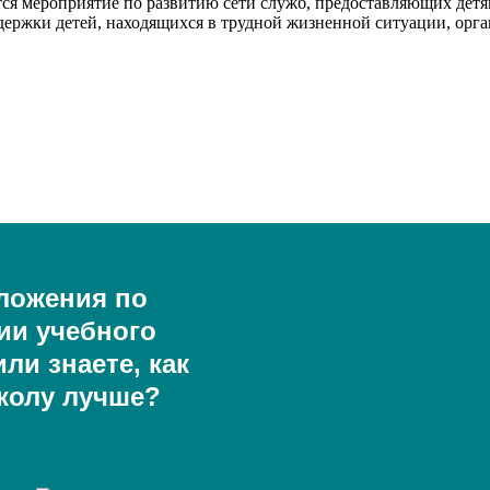
зуется мероприятие по развитию сети служб, предоставляющих 
ржки детей, находящихся в трудной жизненной ситуации, орга
ложения по
ии учебного
ли знаете, как
колу лучше?