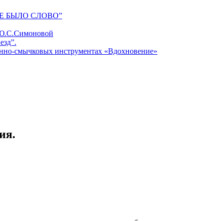
Е БЫЛО СЛОВО”
 Ю.С.Симоновой
езд”.
унно-смычковых инструментах «Вдохновение»
ия.