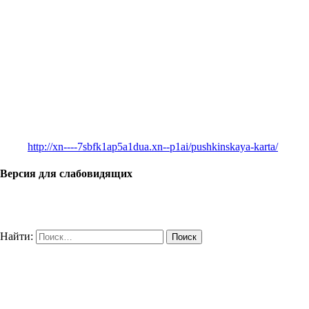
http://xn----7sbfk1ap5a1dua.xn--p1ai/pushkinskaya-karta/
Версия для слабовидящих
Найти: