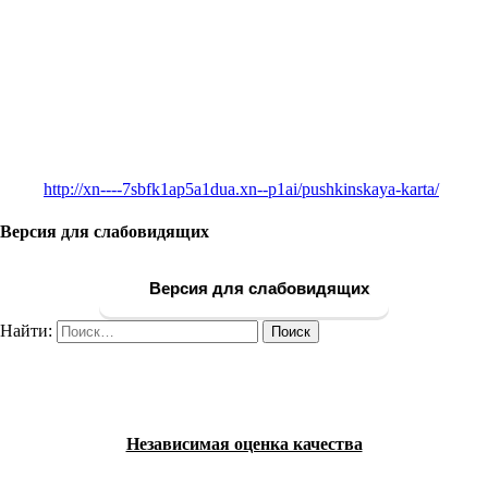
http://xn----7sbfk1ap5a1dua.xn--p1ai/pushkinskaya-karta/
Версия для слабовидящих
Версия для слабовидящих
Найти:
Независимая оценка качества